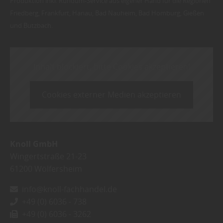
Produktion inkl. Rundum-Service aus eigener Hand für die Regionen
Friedberg, Frankfurt, Hanau, Bad Nauheim, Bad Homburg, Gießen
und Butzbach.
Inhalt blockiert, bitte Cookies akzeptieren!
Cookies externer Medien akzeptieren
Knoll GmbH
Wingertstraße 21-23
61200
Wölfersheim
info@knoll-fachhandel.de
+49 (0) 6036 - 738
+49 (0) 6036 - 3262