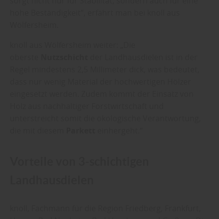
sorgt nicht nur für Stabilität, sondern auch für eine
hohe Beständigkeit“, erfährt man bei knoll aus
Wölfersheim.
knoll aus Wölfersheim weiter: „Die
oberste
Nutzschicht
der Landhausdielen ist in der
Regel mindestens 2,5 Millimeter dick, was bedeutet,
dass nur wenig Material der hochwertigen Hölzer
eingesetzt werden. Zudem kommt der Einsatz von
Holz aus nachhaltiger Forstwirtschaft und
unterstreicht somit die ökologische Verantwortung,
die mit diesem
Parkett
einhergeht.“
Vorteile von 3-schichtigen
Landhausdielen
knoll, Fachmann für die Region Friedberg, Frankfurt,