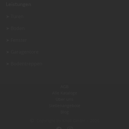
Leistungen
➤ Türen
➤ Boden
➤ Fenster
➤ Garagentore
➤ Bodentreppen
AGB
Alle Kataloge
Über uns
Stellenangebote
Blog
Copyright by Knoll GmbH - 2026