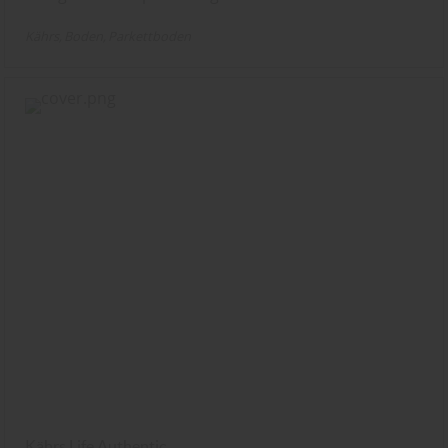
Kährs
Boden
Parkettboden
Kährs Life Authentic