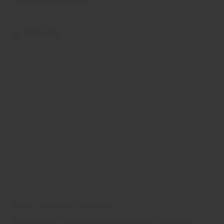
Kährs
Boden
DesignVinyl
Kährs - Sensation Collection
Vinylböden - Die neue 6mm Premium Collection