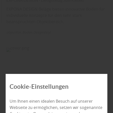
EXPONA DESIGN - Designbelag zum Kleben
EXPONA DESIGN Beläge bieten innovative Böden für
individuelle Konzepte für den sehr stark
beanspruchten Objektbereich.
objectflor
Boden
DesignVinyl
Cookie-Einstellungen
Um Ihnen einen idealen Besuch auf unserer
Webseite zu ermöglichen, setzen wir sogenannte