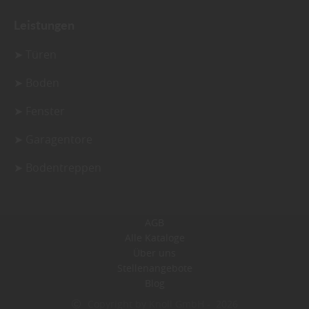
Leistungen
➤ Türen
➤ Boden
➤ Fenster
➤ Garagentore
➤ Bodentreppen
AGB
Alle Kataloge
Über uns
Stellenangebote
Blog
Copyright by Knoll GmbH - 2026