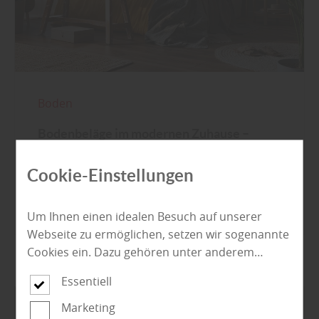
Boden
Bodenbeläge im modernen Zuhause –
ökologisch und nachhaltig
Cookie-Einstellungen
Mehr zu Bodenbelägen
Um Ihnen einen idealen Besuch auf unserer
Webseite zu ermöglichen, setzen wir sogenannte
Cookies ein. Dazu gehören unter anderem
Cookies, die für die Steuerung und den
Essentiell
reibungslosen Betrieb unserer kommerziellen
Unternehmensseite notwendig sind. Zusätzlich
Marketing